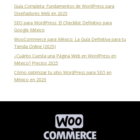
Guía Completa: Fundamentos de WordPress para
Diseñadores Web en 2025
SEO para WordPress: El Checklist Definitivo para
Google México
WooCommerce para México: La Guía Definitiva para tu
Tienda Online (2025)
¿Cuánto Cuesta una Página Web en WordPress en
México? Precios 2025
Cómo optimizar tu sitio WordPress para SEO en
México en 2025